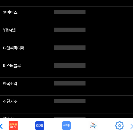
펄어비스
YBM넷
디앤씨미디어
미스터블루
한국전력
신한지주
팬오션