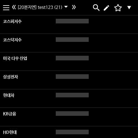
[20분지연] test123 (21)
▼
코스피지수
코스닥지수
미국 다우 산업
삼성전자
현대차
KB금융
HD현대