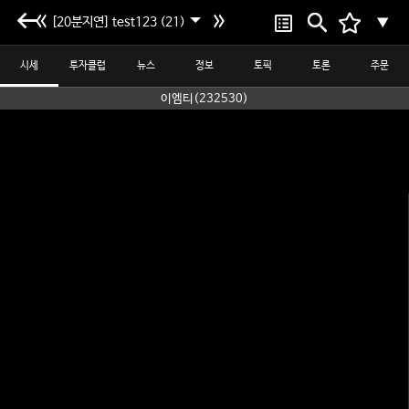
[20분지연] test123 (21)
▼
시세
투자클럽
뉴스
정보
토픽
토론
주문
이엠티(232530)