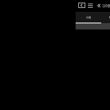
[20분
시세