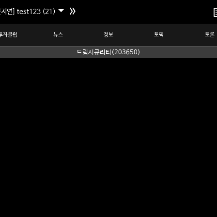
지연] test123 (21)
투자클럽
뉴스
정보
토픽
토론
드림시큐리티(203650)