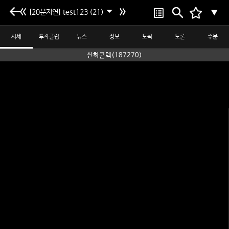
[20분지연] test123 (21)
▼
시세
투자클럽
뉴스
정보
토픽
토론
주문
신화콘텍(187270)