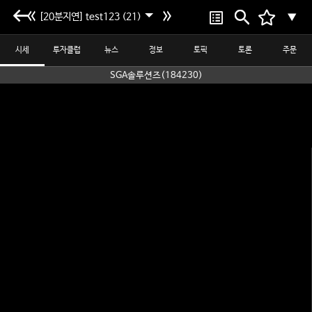
[20분지연] test123 (21)
▼
시세
투자클럽
뉴스
정보
토픽
토론
주문
SGA솔루션즈(184230)