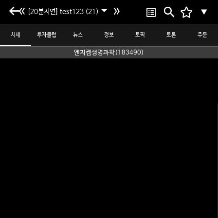
[20분지연] test123 (21)
▼
시세
투자클럽
뉴스
정보
토픽
토론
주문
엔지켐생명과학(183490)