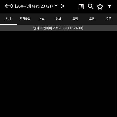
[20분지연] test123 (21)
▼
시세
투자클럽
뉴스
정보
토픽
토론
주문
엔케이젠바이오텍코리아(182400)