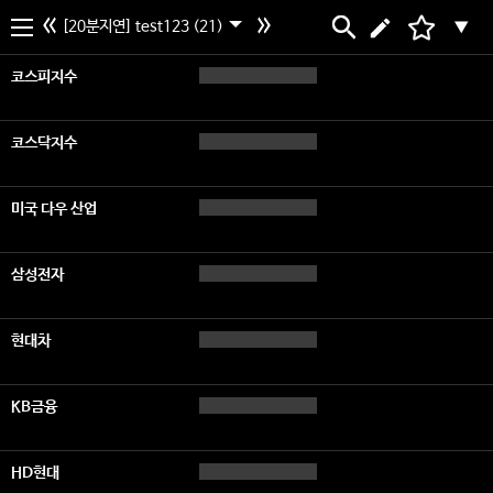
[20분지연] test123 (21)
▼
코스피지수
코스닥지수
미국 다우 산업
삼성전자
현대차
KB금융
HD현대