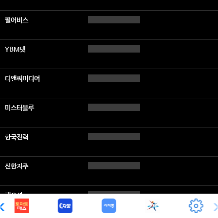
펄어비스
YBM넷
디앤씨미디어
미스터블루
한국전력
신한지주
팬오션