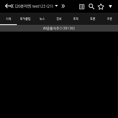
[20분지연] test123 (21)
▼
시세
투자클럽
뉴스
정보
토픽
토론
주문
iM금융지주(139130)