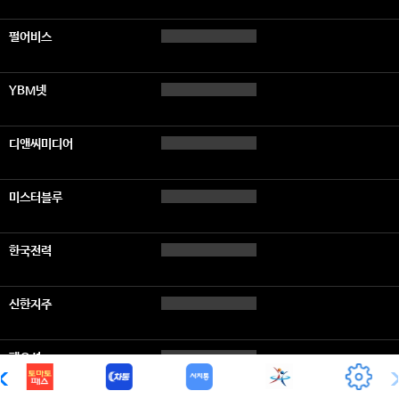
펄어비스
YBM넷
디앤씨미디어
미스터블루
한국전력
신한지주
팬오션