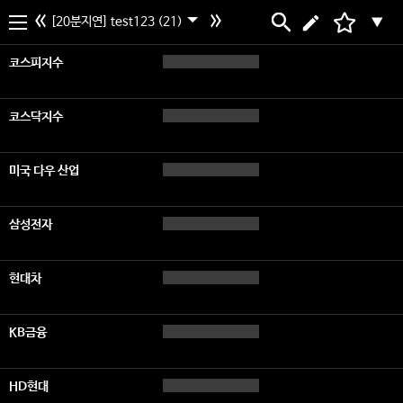
[20분지연] test123 (21)
▼
코스피지수
코스닥지수
미국 다우 산업
삼성전자
현대차
KB금융
HD현대