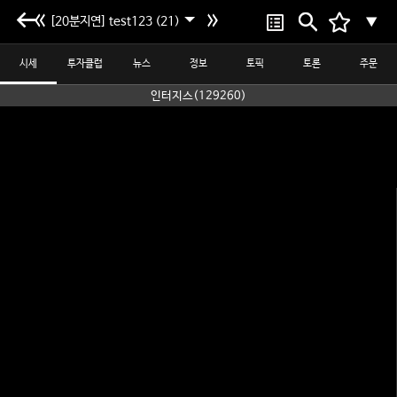
[20분지연] test123 (21)
▼
시세
투자클럽
뉴스
정보
토픽
토론
주문
인터지스(129260)