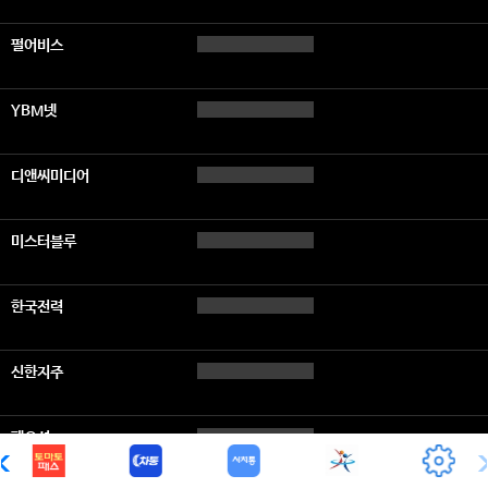
펄어비스
YBM넷
디앤씨미디어
미스터블루
한국전력
신한지주
팬오션