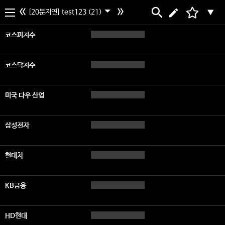
[20분지연] test123 (21)
▼
코스피지수
코스닥지수
미국 다우 산업
삼성전자
현대차
KB금융
HD현대