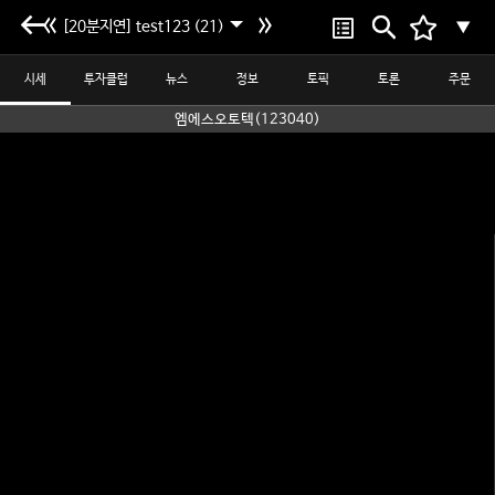
[20분지연] test123 (21)
▼
시세
투자클럽
뉴스
정보
토픽
토론
주문
엠에스오토텍(123040)