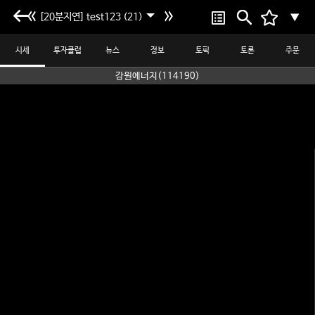
[20분지연] test123 (21)
▼
시세
투자클럽
뉴스
정보
토픽
토론
주문
강원에너지(114190)