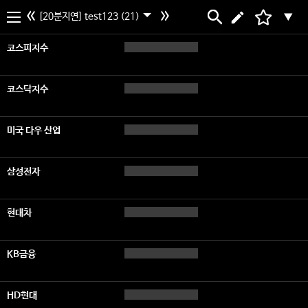
[20분지연] test123 (21)
▼
코스피지수
코스닥지수
미국 다우 산업
삼성전자
현대차
KB금융
HD현대