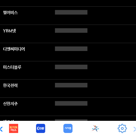
펄어비스
YBM넷
디앤씨미디어
미스터블루
한국전력
신한지주
팬오션