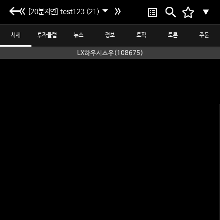
[20분지연] test123 (21)
▼
시세
투자클럽
뉴스
정보
토픽
토론
주문
LX하우시스우(108675)