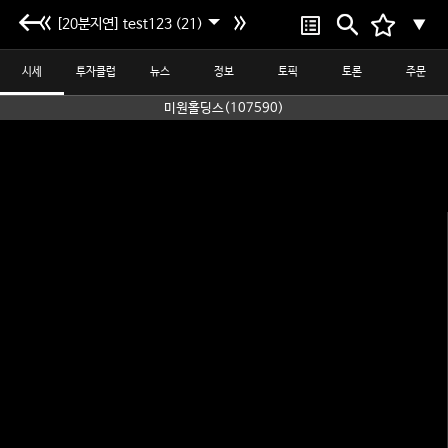
[20분지연] test123 (21)
▼
시세
투자클럽
뉴스
정보
토픽
토론
주문
미원홀딩스(107590)