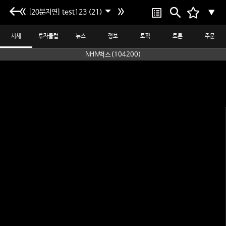
[20분지연] test123 (21)
▼
시세
투자클럽
뉴스
정보
토픽
토론
주문
NHN벅스(104200)