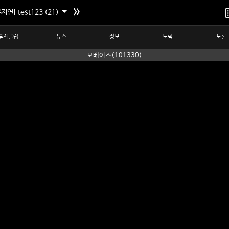
지연] test123 (21)
투자클럽
뉴스
정보
토픽
토론
모베이스(101330)