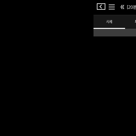
[20분
시세