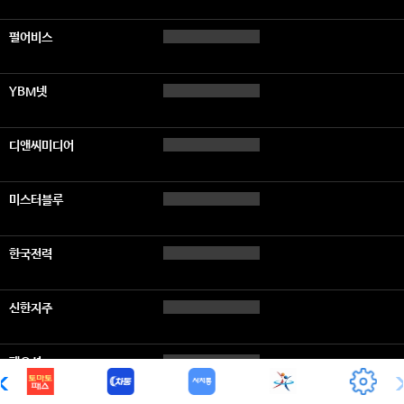
펄어비스
YBM넷
디앤씨미디어
미스터블루
한국전력
신한지주
팬오션