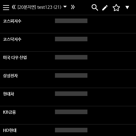
[20분지연] test123 (21)
▼
코스피지수
코스닥지수
미국 다우 산업
삼성전자
현대차
KB금융
HD현대