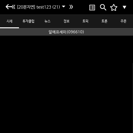
[20분지연] test123 (21)
▼
시세
투자클럽
뉴스
정보
토픽
토론
주문
알에프세미(096610)