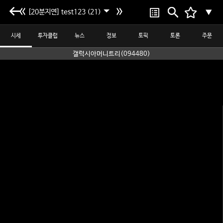
[20분지연] test123 (21)
▼
시세
투자클럽
뉴스
정보
토픽
토론
주문
갤럭시아머니트리(094480)