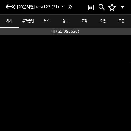
[20분지연] test123 (21)
▼
시세
투자클럽
뉴스
정보
토픽
토론
주문
매커스(093520)