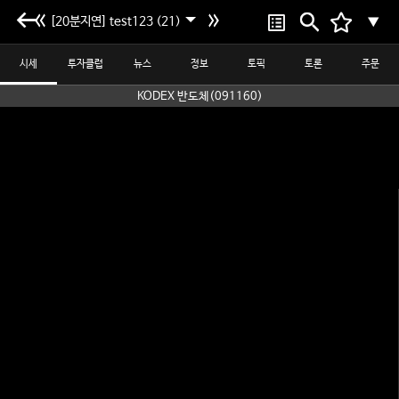
[20분지연] test123 (21)
▼
시세
투자클럽
뉴스
정보
토픽
토론
주문
KODEX 반도체(091160)