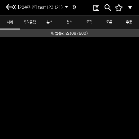
[20분지연] test123 (21)
▼
시세
투자클럽
뉴스
정보
토픽
토론
주문
픽셀플러스(087600)