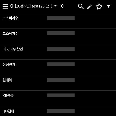
[20분지연] test123 (21)
▼
코스피지수
코스닥지수
미국 다우 산업
삼성전자
현대차
KB금융
HD현대