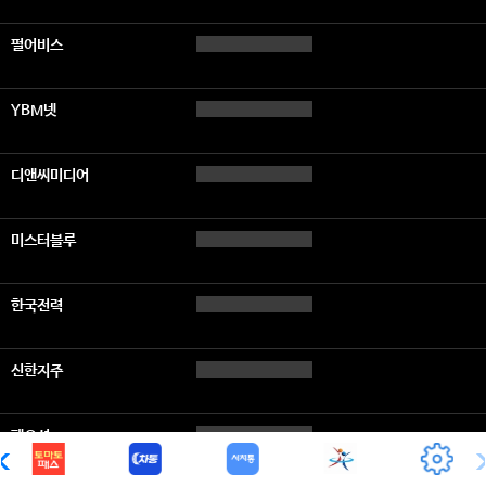
펄어비스
YBM넷
디앤씨미디어
미스터블루
한국전력
신한지주
팬오션