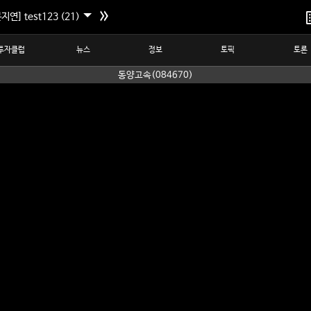
지연] test123 (21)
투자클럽
뉴스
정보
토픽
토론
동양고속(084670)