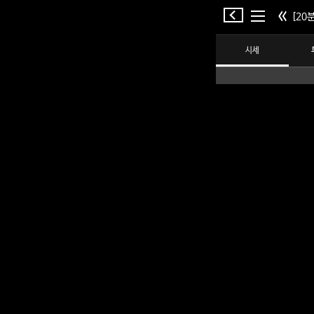
[20분
시세