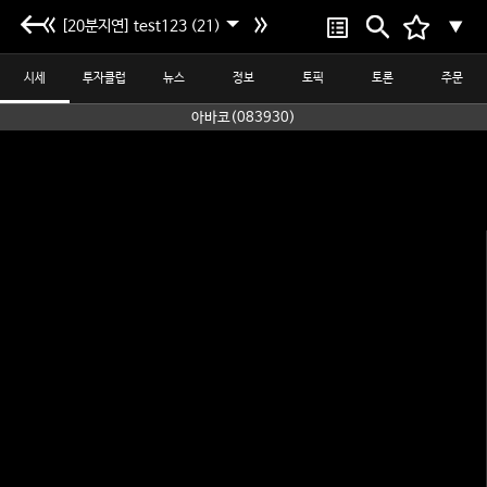
[20분지연] test123 (21)
▼
시세
투자클럽
뉴스
정보
토픽
토론
주문
아바코(083930)