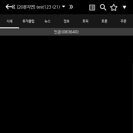
[20분지연] test123 (21)
▼
시세
투자클럽
뉴스
정보
토픽
토론
주문
인콘(083640)