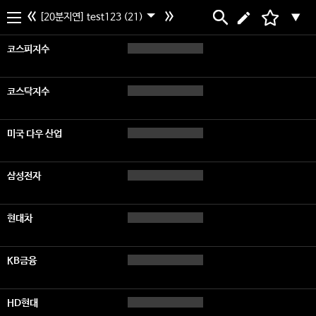
[20분지연] test123 (21)
▼
코스피지수
코스닥지수
미국 다우 산업
삼성전자
현대차
KB금융
HD현대