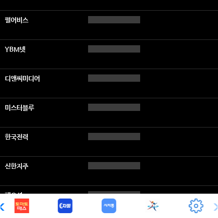
펄어비스
YBM넷
디앤씨미디어
미스터블루
한국전력
신한지주
팬오션