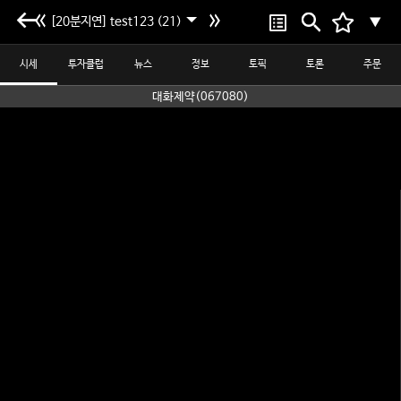
[20분지연] test123 (21)
▼
시세
투자클럽
뉴스
정보
토픽
토론
주문
대화제약(067080)