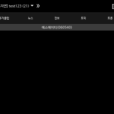
지연] test123 (21)
투자클럽
뉴스
정보
토픽
토론
에스에이티(060540)