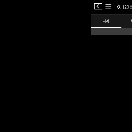
[20분
시세