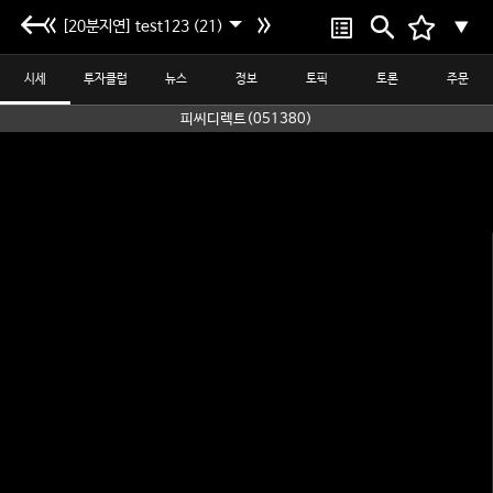
[20분지연] test123 (21)
▼
시세
투자클럽
뉴스
정보
토픽
토론
주문
피씨디렉트(051380)