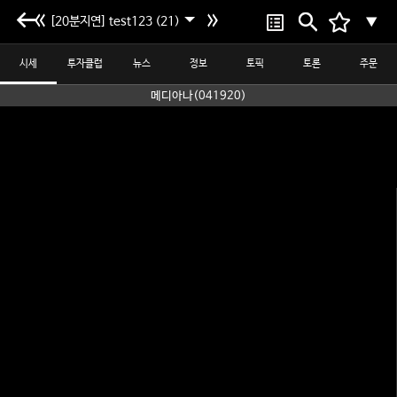
[20분지연] test123 (21)
▼
시세
투자클럽
뉴스
정보
토픽
토론
주문
메디아나(041920)