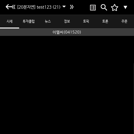
[20분지연] test123 (21)
▼
시세
투자클럽
뉴스
정보
토픽
토론
주문
이엘씨(041520)