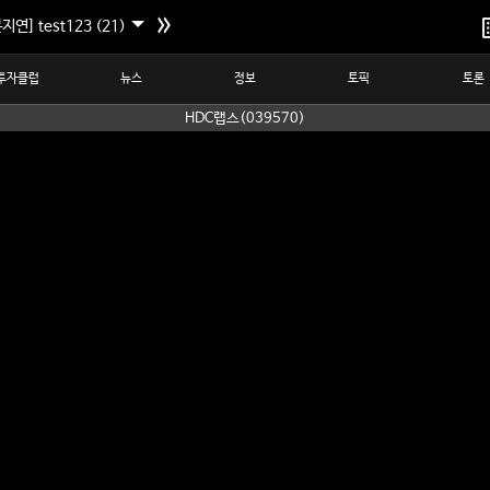
지연] test123 (21)
투자클럽
뉴스
정보
토픽
토론
HDC랩스(039570)