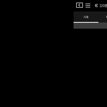
[20분
시세