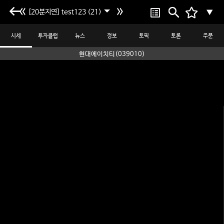
[20분지연] test123 (21)
▼
시세
투자클럽
뉴스
정보
토픽
토론
주문
현대에이치티(039010)