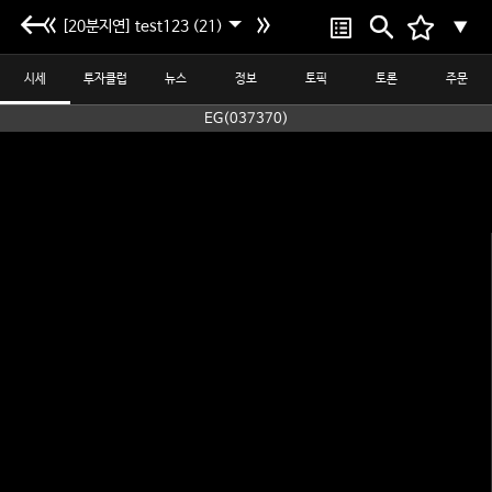
[20분지연] test123 (21)
▼
시세
투자클럽
뉴스
정보
토픽
토론
주문
EG(037370)