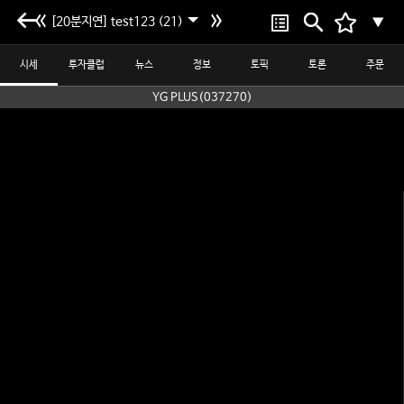
[20분지연] test123 (21)
▼
시세
투자클럽
뉴스
정보
토픽
토론
주문
YG PLUS(037270)