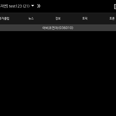
지연] test123 (21)
투자클럽
뉴스
정보
토픽
토론
아비코전자(036010)