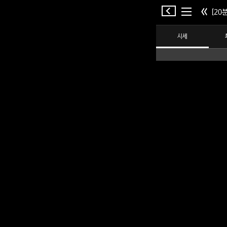
[20분
시세