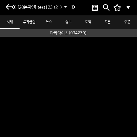
[20분지연] test123 (21)
▼
시세
투자클럽
뉴스
정보
토픽
토론
주문
파라다이스(034230)