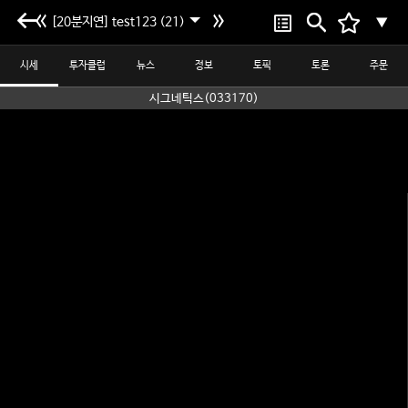
[20분지연] test123 (21)
▼
시세
투자클럽
뉴스
정보
토픽
토론
주문
시그네틱스(033170)