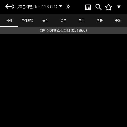
[20분지연] test123 (21)
▼
시세
투자클럽
뉴스
정보
토픽
토론
주문
디에이치엑스컴퍼니(031860)