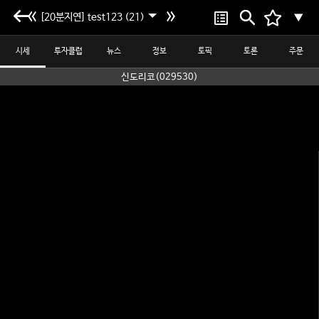
[20분지연] test123 (21)
▼
시세
투자클럽
뉴스
정보
토픽
토론
주문
신도리코(029530)