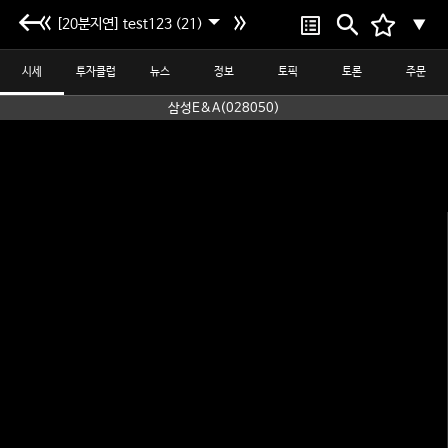
[20분지연] test123 (21)
▼
시세
투자클럽
뉴스
정보
토픽
토론
주문
삼성E&A(028050)