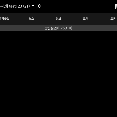
지연] test123 (21)
투자클럽
뉴스
정보
토픽
토론
광진실업(026910)