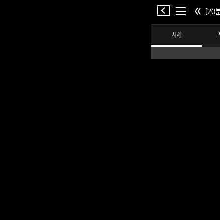
[20분
시세