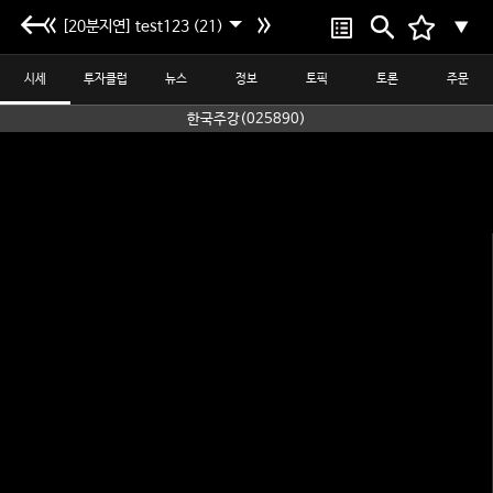
[20분지연] test123 (21)
▼
시세
투자클럽
뉴스
정보
토픽
토론
주문
한국주강(025890)