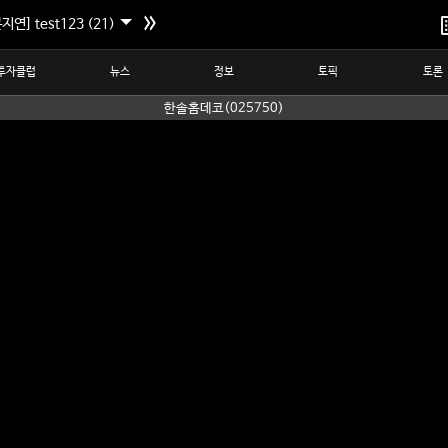
지연] test123 (21)
투자클럽
뉴스
정보
토픽
토론
한솔홈데코(025750)