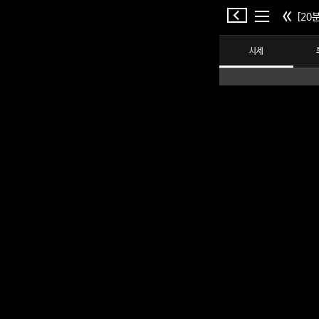
[20분
시세