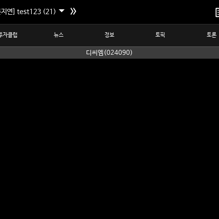
지연] test123 (21)
투자클럽
뉴스
정보
토픽
토론
디씨엠(024090)