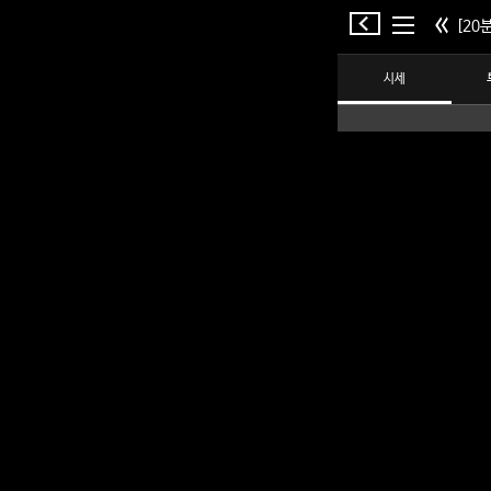
[20분
시세