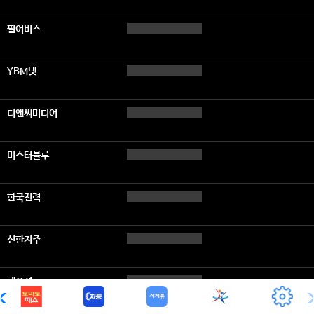
펄어비스
YBM넷
디앤씨미디어
미스터블루
한국전력
신한지주
팬오션