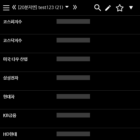
[20분지연] test123 (21)
▼
코스피지수
코스닥지수
미국 다우 산업
삼성전자
현대차
KB금융
HD현대